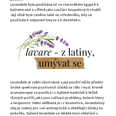
Levandule byla používána už ve starověkém Egyptě k
balzamování a v Římě jako součást koupelových rituálů.
Její vůně byla ceněna také ve středověku, kdy se
používala k odpuzení hmyzu a k dezinfekci.
Levandule je velmi všestranná a její použití může přinést
široké spektrum pozitivních účinků na tělo i mysl. Kromě
aromaterapie se používá i v bylinné medicíně k léčbě
různých potíží, jako jsou zažívací problémy, bolesti hlavy
a nespavost. Velmi oblíbená je i v kosmetice, levandulový
olej je známý pro své antiseptické a zklidňující účinky na
pokožku. Sušená levandule se vkládá mezi oblečení v