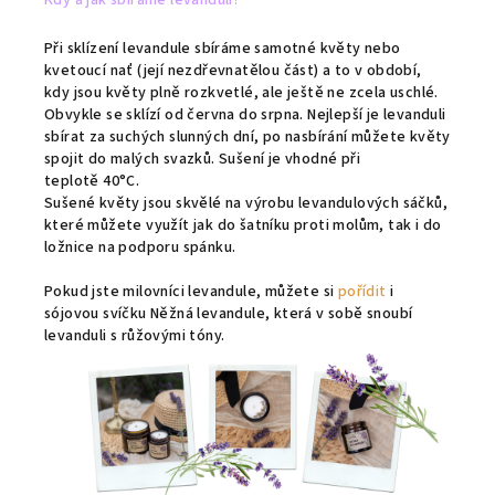
Při sklízení levandule sbíráme samotné květy nebo
kvetoucí nať (její nezdřevnatělou část) a to v období,
kdy jsou květy plně rozkvetlé, ale ještě ne zcela uschlé.
Obvykle se sklízí od června do srpna. Nejlepší je levanduli
sbírat za suchých slunných dní, po nasbírání můžete květy
spojit do malých svazků. Sušení je vhodné při
teplotě
40°C.
Sušené květy jsou skvělé na výrobu levandulových sáčků,
které můžete využít jak do šatníku proti molům, tak i do
ložnice na podporu spánku.
Pokud jste milovníci levandule, můžete si
pořídit
i
sójovou svíčku Něžná levandule, která v sobě snoubí
levanduli s růžovými tóny.