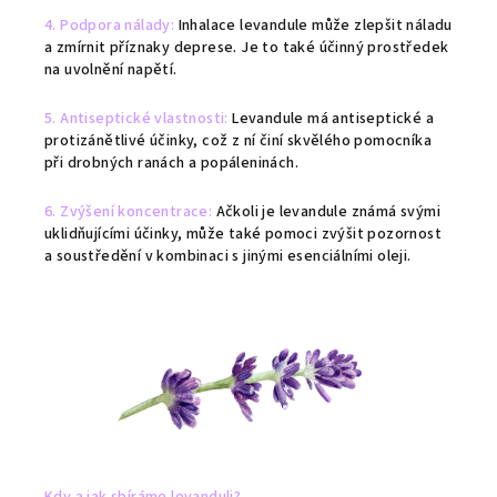
4. Podpora nálady:
Inhalace levandule může zlepšit náladu
a zmírnit příznaky deprese. Je to také účinný prostředek
na uvolnění napětí.
5. Antiseptické vlastnosti:
Levandule má antiseptické a
protizánětlivé účinky, což z ní činí skvělého pomocníka
při drobných ranách a popáleninách.
6. Zvýšení koncentrace:
Ačkoli je levandule známá svými
uklidňujícími účinky, může také pomoci zvýšit pozornost
a soustředění v kombinaci s jinými esenciálními oleji.
Kdy a jak sbíráme levanduli?