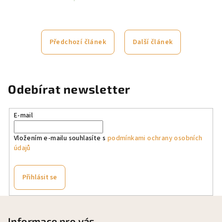
Předchozí článek
Další článek
Odebírat newsletter
E-mail
Vložením e-mailu souhlasíte s
podmínkami ochrany osobních
údajů
Přihlásit se
Z
á
Informace pro vás