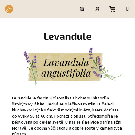
Přejít
na
obsah
Nákupní
Hledat
Přihlášení
Levandule
košík
Levandule je fascinující rostlina s bohatou historií a
širokým využitím. Jedná se o léčivou rostlinu z čeledi
hluchavkovitých s fialově modrými květy, která dorůstá
do výšky 50 až 60 cm. Pochází z oblasti Středomoří a je
pěstována po celém světě. U nás se jí nejvíce daří na jižní
Moravě. Je odolná vůči suchu a dobře roste v kamenitých
půdách.