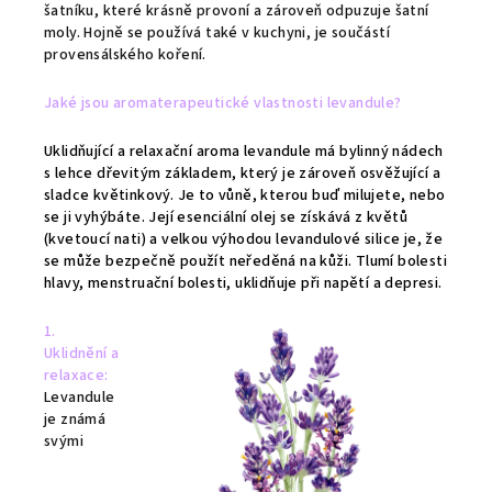
šatníku, které krásně provoní a zároveň odpuzuje šatní
moly. Hojně se používá také v kuchyni, je součástí
provensálského koření.
Jaké jsou aromaterapeutické vlastnosti levandule?
Uklidňující a relaxační aroma levandule má bylinný nádech
s lehce dřevitým základem, který je zároveň osvěžující a
sladce květinkový. Je to vůně, kterou buď milujete, nebo
se ji vyhýbáte. Její esenciální olej se získává z květů
(kvetoucí nati) a velkou výhodou levandulové silice je, že
se může bezpečně použít neředěná na kůži.
Tlumí bolesti
hlavy, menstruační bolesti, uklidňuje při napětí a depresi.
1.
Uklidnění a
relaxace:
Levandule
je známá
svými