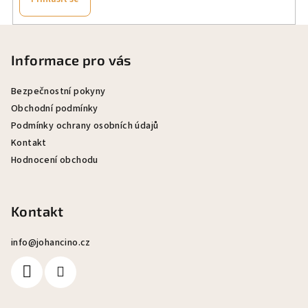
Z
á
Informace pro vás
p
a
Bezpečnostní pokyny
t
Obchodní podmínky
Podmínky ochrany osobních údajů
í
Kontakt
Hodnocení obchodu
Kontakt
info
@
johancino.cz