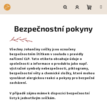
Přejít
na
obsah
Nákupní
Hledat
Přihlášení
Bezpečnostní pokyny
košík
Všechny Johančiny svíčky
jsou označeny
bezpečnostním štítkem v souladu s
pravidly
nařízení CLP. Tato etiketa obsahuje údaje o
společnosti a informace o produktu jako např.
výstražné symboly nebezpečnosti,
piktogramy,
bezpečnostní věty a chemické složky, které mohou
vyvolávat alergickou reakci a pokyny pro bezpečné
zacházení.
V případě zájmu máme k dispozici bezpečnostní
listy k jednotlivým svíčkám.