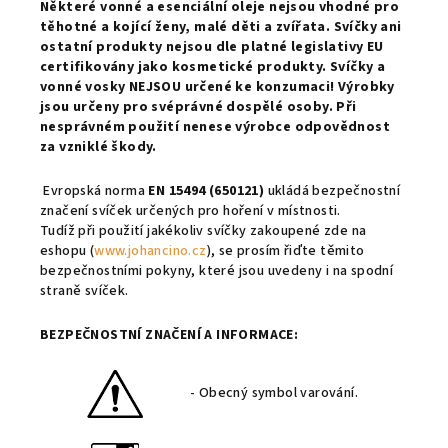
Některé vonné a esenciální oleje nejsou vhodné pro
těhotné a kojící ženy, malé děti a zvířata. Svíčky ani
ostatní produkty nejsou dle platné legislativy EU
certifikovány jako kosmetické produkty. Svíčky a
vonné vosky NEJSOU určené ke konzumaci!
Výrobky
jsou určeny pro svéprávné dospělé osoby.
Při
nesprávném použití nenese výrobce odpovědnost
za vzniklé škody.
Evropská norma
EN 15494 (650121)
ukládá bezpečnostní
značení svíček určených pro hoření v místnosti.
Tudíž při použití jakékoliv svíčky zakoupené zde na
eshopu (
www.johancino.cz
), se prosím řiďte těmito
bezpečnostními pokyny, které jsou uvedeny i na spodní
straně svíček.
BEZPEČNOSTNÍ ZNAČENÍ A INFORMACE:
- Obecný symbol varování.